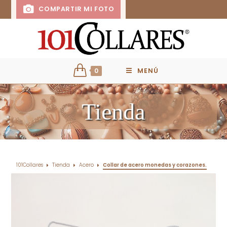
COMPARTIR MI FOTO
0
MENÚ
Tienda
101Collares
Tienda
Acero
Collar de acero monedas y corazones.