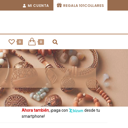
REGALA 101COLLARES
MI CUENTA
0
0
Ahora también
, ¡paga con
desde tu
smartphone!