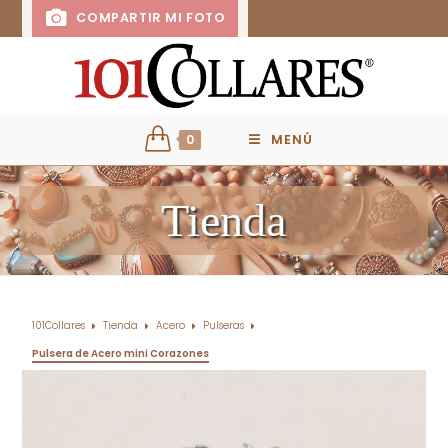
COMPARTIR MI FOTO
0
MENÚ
Tienda
101Collares
Tienda
Acero
Pulseras
Pulsera de Acero mini Corazones