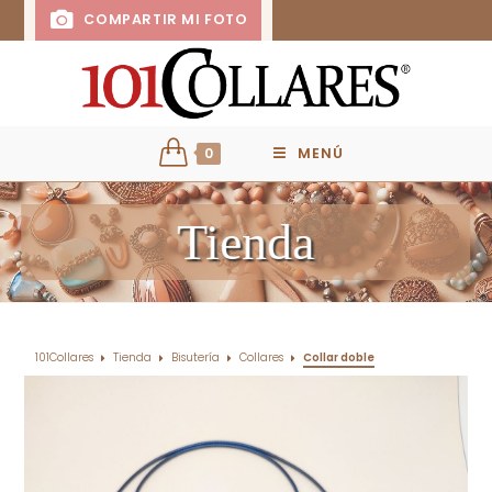
COMPARTIR MI FOTO
0
MENÚ
Tienda
101Collares
Tienda
Bisutería
Collares
Collar doble