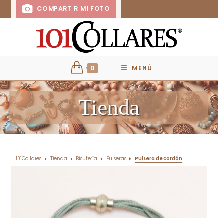
COMPARTIR MI FOTO
0
MENÚ
Tienda
101Collares
Tienda
Bisutería
Pulseras
Pulsera de cordón