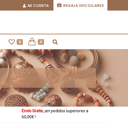
REGALA 101COLLARES
MI CUENTA
0
0
Ahora también
, ¡paga con
desde tu
Envío Gratis
, ¡en pedidos superiores a
smartphone!
60,00€ !