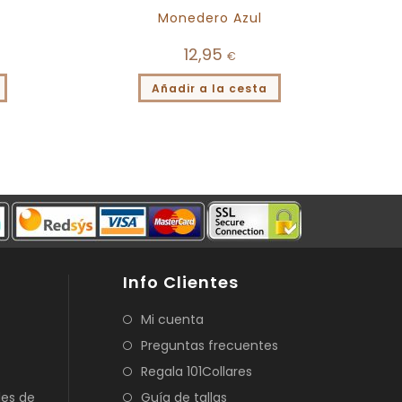
Monedero Azul
12,95
€
Añadir a la cesta
Info Clientes
Mi cuenta
Preguntas frecuentes
Regala 101Collares
les de
Guía de tallas