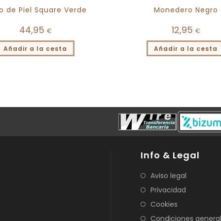
o de Piel Square Verde
Monedero Negro
44,95
12,95
€
€
Añadir a la cesta
Añadir a la cesta
Info & Legal
Aviso legal
Privacidad
Cookies
Condiciones genera