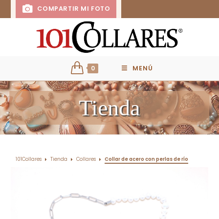
COMPARTIR MI FOTO
0
MENÚ
Tienda
101Collares
Tienda
Collares
Collar de acero con perlas de río