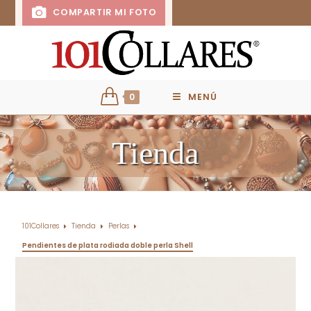
COMPARTIR MI FOTO
0
MENÚ
Tienda
101Collares
Tienda
Perlas
Pendientes de plata rodiada doble perla Shell