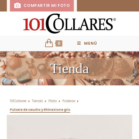
COMPARTIR MI FOTO
0
MENÚ
Tienda
101Collares
Tienda
Plata
Pulseras
Pulsera de caucho y Rhinestone gris