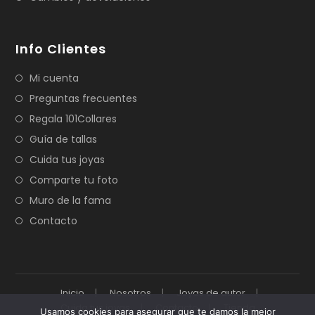
Info Clientes
Mi cuenta
Preguntas frecuentes
Regala 101Collares
Guía de tallas
Cuida tus joyas
Comparte tu foto
Muro de la fama
Contacto
Inicio
Nosotros
Joyas de autor
Cuida tus joyas
Contacto
Tienda
Usamos cookies para asegurar que te damos la mejor