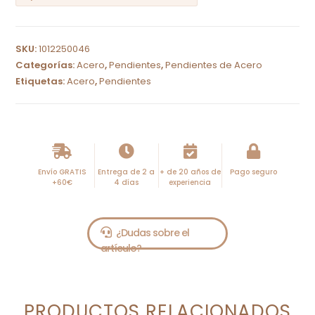
A
l
SKU:
1012250046
t
Categorías:
Acero
,
Pendientes
,
Pendientes de Acero
e
Etiquetas:
Acero
,
Pendientes
r
n
a
t
i
Envío GRATIS
Entrega de 2 a
+ de 20 años de
Pago seguro
+60€
4 días
experiencia
v
e
:
PRODUCTOS RELACIONADOS