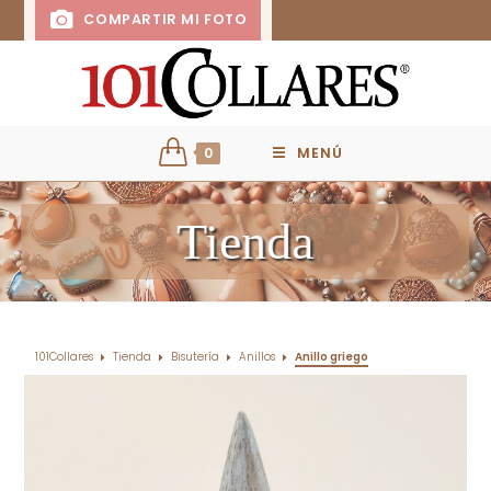
COMPARTIR MI FOTO
0
MENÚ
Tienda
101Collares
Tienda
Bisutería
Anillos
Anillo griego