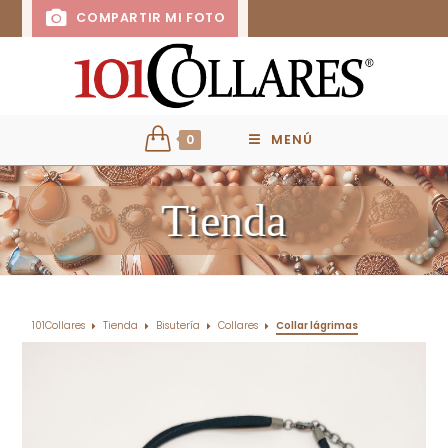
COMPARTIR MI FOTO
0
MENÚ
Tienda
101Collares
Tienda
Bisutería
Collares
Collar lágrimas