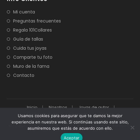
Mi cuenta
Preguntas frecuentes
Regala 101Collares
Guía de tallas
Cuida tus joyas
Comparte tu foto
Muro de la fama
Contacto
Inicio
Nosotros
Joyas de autor
Cuida tus joyas
Contacto
Tienda
Usamos cookies para asegurar que te damos la mejor
experiencia en nuestra web. Si continúas usando este sitio,
© Copyright 2004 - 2026 - 101Collares® - Todos los derechos
asumiremos que estás de acuerdo con ello.
reservados - Desarrollado por 101Collares
Aceptar