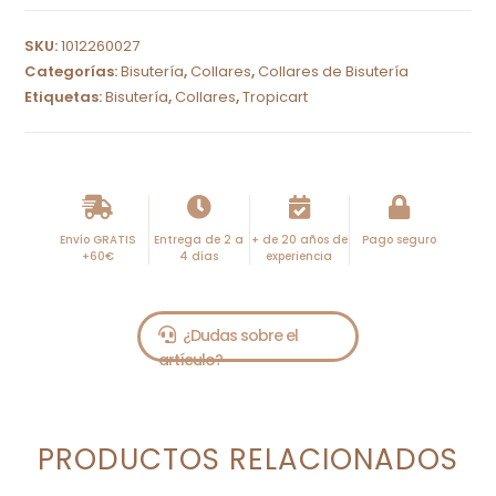
l
SKU:
1012260027
t
Categorías:
Bisutería
,
Collares
,
Collares de Bisutería
e
Etiquetas:
Bisutería
,
Collares
,
Tropicart
r
n
a
t
i
Envío GRATIS
Entrega de 2 a
+ de 20 años de
Pago seguro
+60€
4 días
experiencia
v
e
:
PRODUCTOS RELACIONADOS