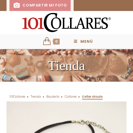
COMPARTIR MI FOTO
0
MENÚ
Tienda
101Collares
Tienda
Bisutería
Collares
Collar círculo