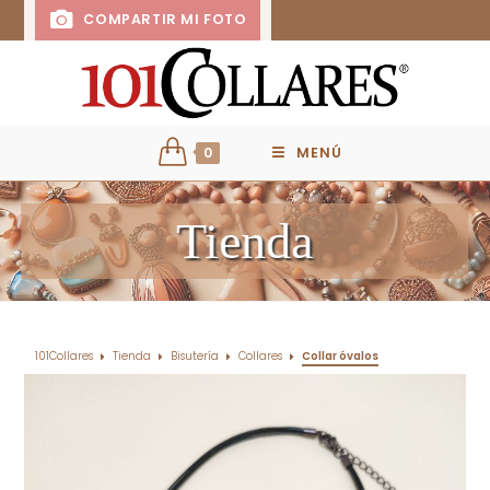
COMPARTIR MI FOTO
0
MENÚ
Tienda
101Collares
Tienda
Bisutería
Collares
Collar óvalos