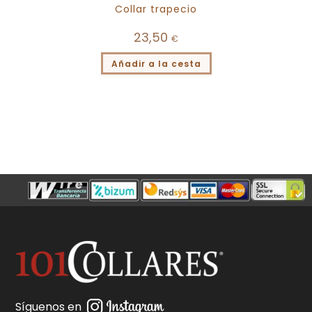
Collar trapecio
23,50
€
Añadir a la cesta
Síguenos en