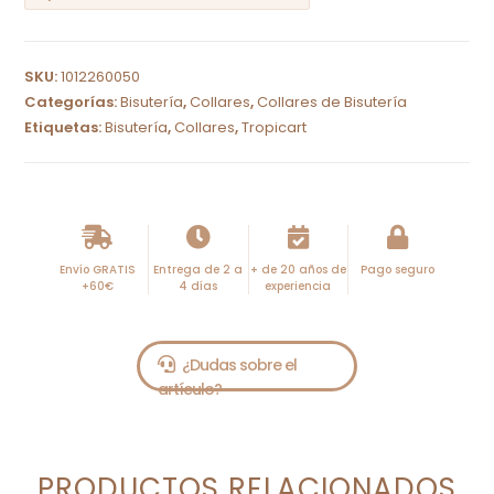
A
l
SKU:
1012260050
t
Categorías:
Bisutería
,
Collares
,
Collares de Bisutería
e
Etiquetas:
Bisutería
,
Collares
,
Tropicart
r
n
a
t
i
Envío GRATIS
Entrega de 2 a
+ de 20 años de
Pago seguro
+60€
4 días
experiencia
v
e
:
PRODUCTOS RELACIONADOS