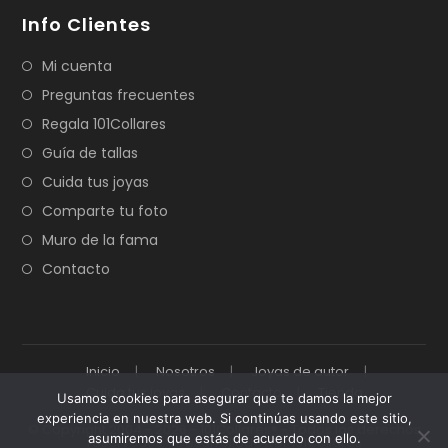
Info Clientes
Mi cuenta
Preguntas frecuentes
Regala 101Collares
Guía de tallas
Cuida tus joyas
Comparte tu foto
Muro de la fama
Contacto
Inicio
Nosotros
Joyas de autor
Cuida tus joyas
Contacto
Tienda
Usamos cookies para asegurar que te damos la mejor
experiencia en nuestra web. Si continúas usando este sitio,
© Copyright 2004 - 2026 - 101Collares® - Todos los derechos
asumiremos que estás de acuerdo con ello.
reservados - Desarrollado por 101Collares