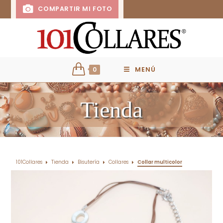
COMPARTIR MI FOTO
0
MENÚ
Tienda
101Collares
Tienda
Bisutería
Collares
Collar multicolor