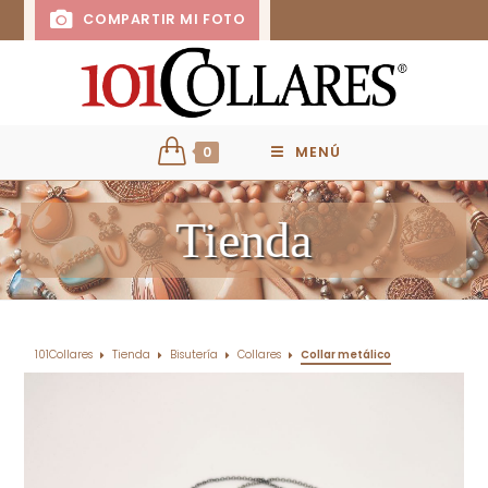
COMPARTIR MI FOTO
0
MENÚ
Tienda
101Collares
Tienda
Bisutería
Collares
Collar metálico