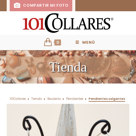
COMPARTIR MI FOTO
0
MENÚ
Tienda
101Collares
Tienda
Bisutería
Pendientes
Pendientes colgantes