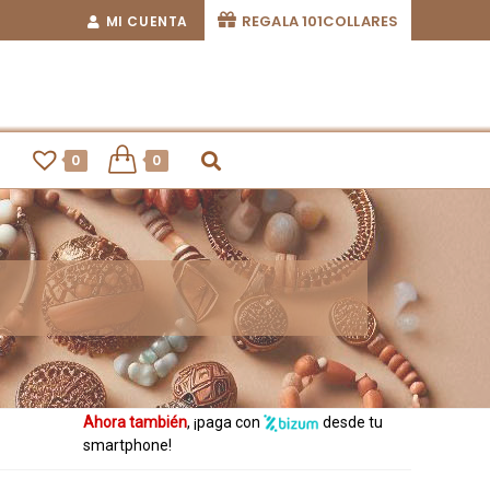
REGALA 101COLLARES
MI CUENTA
0
0
Ahora también
, ¡paga con
desde tu
smartphone!