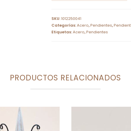
A
l
SKU:
1012250041
t
Categorías:
Acero
,
Pendientes
,
Pendient
e
Etiquetas:
Acero
,
Pendientes
r
n
a
t
i
PRODUCTOS RELACIONADOS
v
e
: