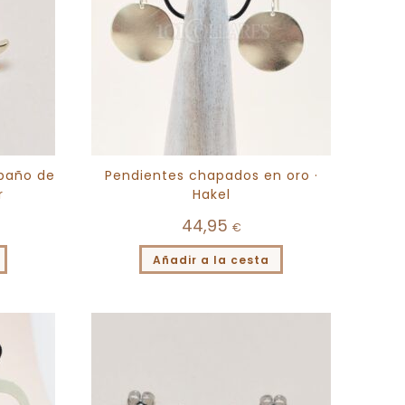
 baño de
Pendientes chapados en oro ·
r
Hakel
44,95
€
Añadir a la cesta