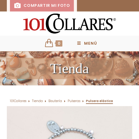
COMPARTIR MI FOTO
0
MENÚ
Tienda
101Collares
Tienda
Bisutería
Pulseras
Pulsera elástica