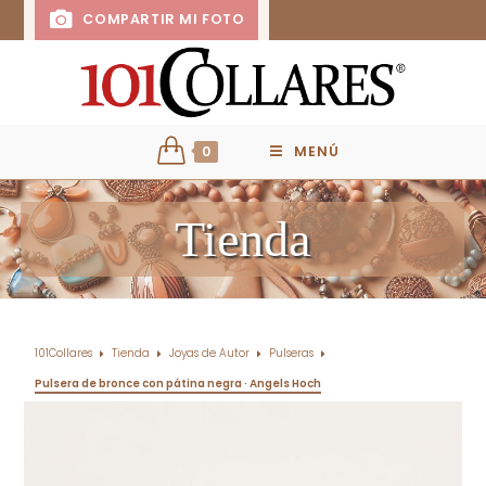
COMPARTIR MI FOTO
0
MENÚ
Tienda
101Collares
Tienda
Joyas de Autor
Pulseras
Pulsera de bronce con pátina negra · Angels Hoch