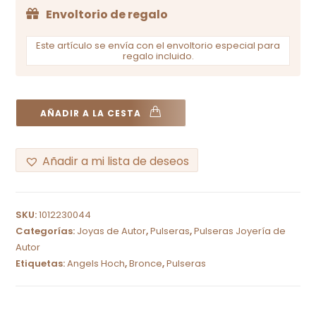
Envoltorio de regalo
Este artículo se envía con el envoltorio especial para
regalo incluido.
AÑADIR A LA CESTA
Añadir a mi lista de deseos
A
l
SKU:
1012230044
t
Categorías:
Joyas de Autor
,
Pulseras
,
Pulseras Joyería de
e
Autor
r
Etiquetas:
Angels Hoch
,
Bronce
,
Pulseras
n
a