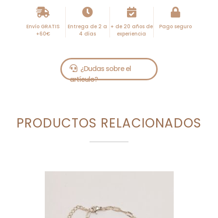
t
i
Envío GRATIS
Entrega de 2 a
+ de 20 años de
Pago seguro
v
+60€
4 días
experiencia
e
:
PRODUCTOS RELACIONADOS