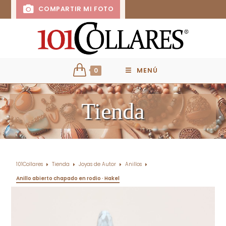
COMPARTIR MI FOTO
0
MENÚ
Tienda
101Collares
Tienda
Joyas de Autor
Anillos
Anillo abierto chapado en rodio · Hakel