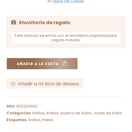
la
guía de tallas
.
Envoltorio de regalo
Este artículo se envía con el envoltorio especial para
regalo incluido.
AÑADIR A LA CESTA
Añadir a mi lista de deseos
A
l
SKU:
1012220002
t
Categorías:
Anillos
,
Anillos Joyería de Autor
,
Joyas de Autor
e
Etiquetas:
Anillos
,
Hakel
r