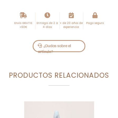
n
a
t
i
Envío GRATIS
Entrega de 2 a
+ de 20 años de
Pago seguro
+60€
4 días
experiencia
v
e
:
PRODUCTOS RELACIONADOS