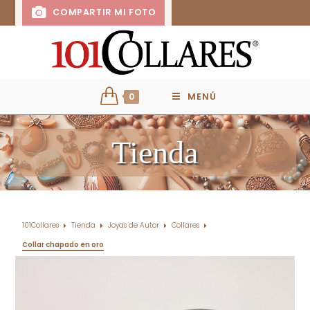
COMPARTIR MI FOTO
0
MENÚ
Tienda
101Collares
Tienda
Joyas de Autor
Collares
Collar chapado en oro