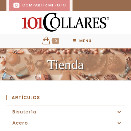
COMPARTIR MI FOTO
0
MENÚ
Tienda
ARTÍCULOS
Bisutería
Acero