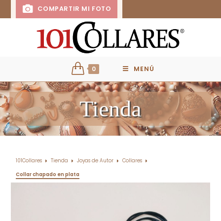
COMPARTIR MI FOTO
0
MENÚ
Tienda
101Collares
Tienda
Joyas de Autor
Collares
Collar chapado en plata