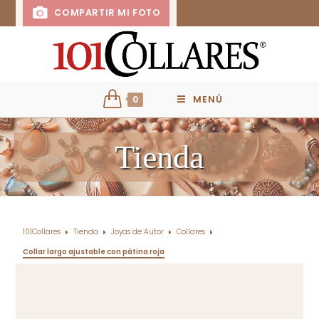
COMPARTIR MI FOTO
0
MENÚ
Tienda
101Collares
Tienda
Joyas de Autor
Collares
Collar largo ajustable con pátina roja