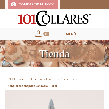
COMPARTIR MI FOTO
0
MENÚ
Tienda
101Collares
Tienda
Joyas de Autor
Pendientes
Pendientes chapados en rodio · Hakel