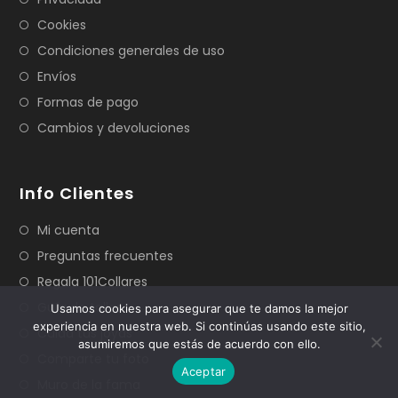
Cookies
Condiciones generales de uso
Envíos
Formas de pago
Cambios y devoluciones
Info Clientes
Mi cuenta
Preguntas frecuentes
Regala 101Collares
Guía de tallas
Usamos cookies para asegurar que te damos la mejor
experiencia en nuestra web. Si continúas usando este sitio,
Cuida tus joyas
asumiremos que estás de acuerdo con ello.
Comparte tu foto
Aceptar
Muro de la fama