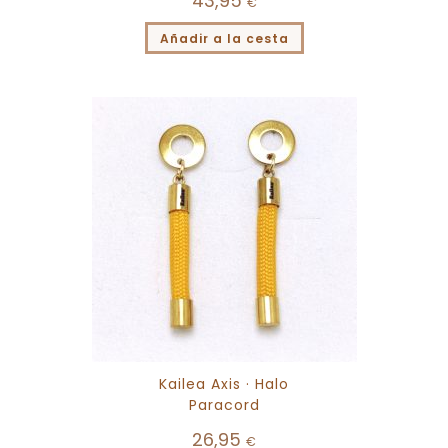
43,95
€
Añadir a la cesta
Kailea Axis · Halo
Paracord
26,95
€