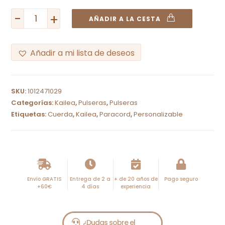
-
+
AÑADIR A LA CESTA
Añadir a mi lista de deseos
A
l
SKU:
1012471029
t
Categorías:
Kailea
,
Pulseras
,
Pulseras
e
Etiquetas:
Cuerda
,
Kailea
,
Paracord
,
Personalizable
r
n
a
t
i
Envío GRATIS
Entrega de 2 a
+ de 20 años de
Pago seguro
+60€
4 días
experiencia
v
e
: