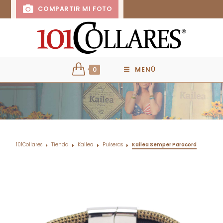
COMPARTIR MI FOTO
0
MENÚ
101Collares
Tienda
Kailea
Pulseras
Kailea Semper Paracord