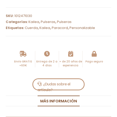
A
l
SKU:
1012471030
t
Categorías:
Kailea
,
Pulseras
,
Pulseras
e
Etiquetas:
Cuerda
,
Kailea
,
Paracord
,
Personalizable
r
n
a
t
i
Envío GRATIS
Entrega de 2 a
+ de 20 años de
Pago seguro
+60€
4 días
experiencia
v
e
:
MÁS INFORMACIÓN