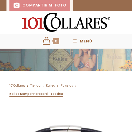
COMPARTIR MI FOTO
0
MENÚ
101Collares
Tienda
Kailea
Pulseras
Kailea Semper Paracord – Leather