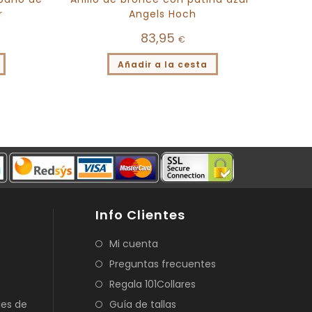
r
Angels Hoch
83,95
€
Añadir a la cesta
Info Clientes
Mi cuenta
Preguntas frecuentes
Regala 101Collares
les de
Guía de tallas