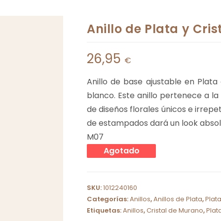
Anillo de Plata y Cri
26,95
€
Anillo de base ajustable en Plat
blanco. Este anillo pertenece a l
de diseños florales únicos e irrepe
de estampados dará un look absol
M07
Agotado
SKU:
1012240160
Categorías:
Anillos
,
Anillos de Plata
,
Plat
Etiquetas:
Anillos
,
Cristal de Murano
,
Plat