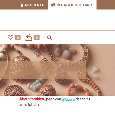
REGALA 101COLLARES
MI CUENTA
0
0
Ahora también
, ¡paga con
desde tu
smartphone!