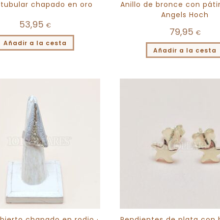
o tubular chapado en oro
Anillo de bronce con pátin
Angels Hoch
53,95
€
79,95
€
Añadir a la cesta
Añadir a la cesta
abierto chapado en rodio ·
Pendientes de plata con