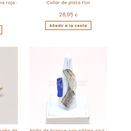
a roja ·
Collar de plata Flor
28,95
€
Añadir a la cesta
 baño de
Anillo de bronce con pátina azul ·