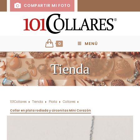
COMPARTIR MI FOTO
0
MENÚ
Tienda
101Collares
Tienda
Plata
Collares
Collar en plata rodiada y circonitas Mini Corazón