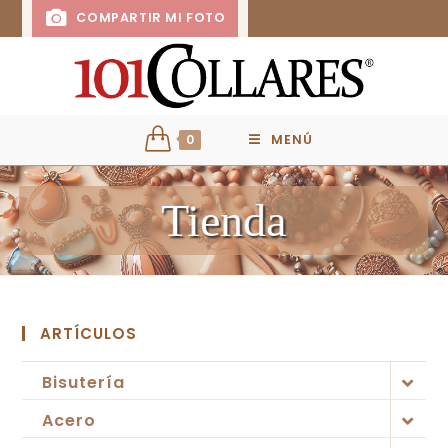
COMPARTIR MI FOTO
0
MENÚ
Tienda
ARTÍCULOS
Bisutería
Acero