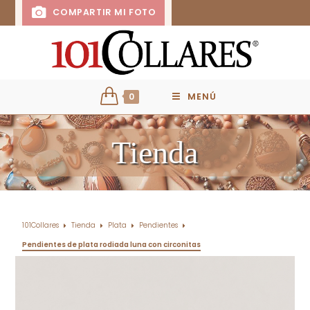
COMPARTIR MI FOTO
0
MENÚ
Tienda
101Collares
Tienda
Plata
Pendientes
Pendientes de plata rodiada luna con circonitas