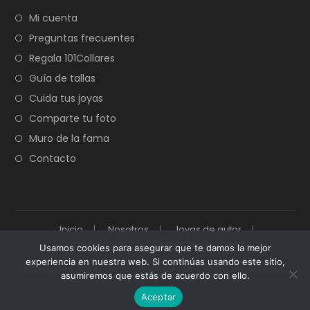
Mi cuenta
Preguntas frecuentes
Regala 101Collares
Guía de tallas
Cuida tus joyas
Comparte tu foto
Muro de la fama
Contacto
Inicio
Nosotros
Joyas de autor
Cuida tus joyas
Contacto
Tienda
Usamos cookies para asegurar que te damos la mejor
experiencia en nuestra web. Si continúas usando este sitio,
© Copyright 2004 - 2026 - 101Collares® - Todos los derechos
asumiremos que estás de acuerdo con ello.
reservados - Desarrollado por 101Collares
Aceptar