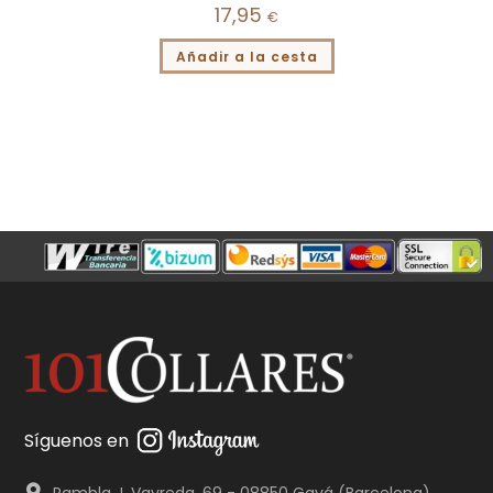
17,95
€
Añadir a la cesta
Síguenos en