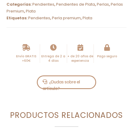
t
Categorías:
Pendientes
,
Pendientes de Plata
,
Perlas
,
Perlas
e
Premium
,
Plata
r
Etiquetas:
Pendientes
,
Perla premium
,
Plata
n
a
t
i
Envío GRATIS
Entrega de 2 a
+ de 20 años de
Pago seguro
v
+60€
4 días
experiencia
e
:
PRODUCTOS RELACIONADOS