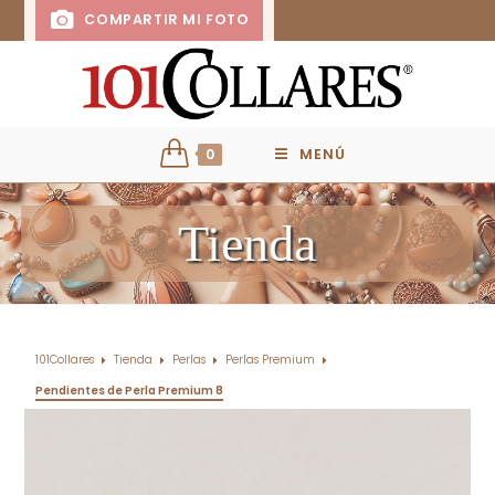
COMPARTIR MI FOTO
0
MENÚ
Tienda
101Collares
Tienda
Perlas
Perlas Premium
Pendientes de Perla Premium 8