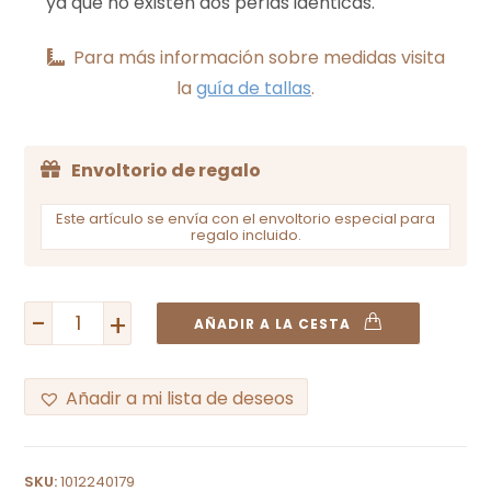
ya que no existen dos perlas idénticas.
Para más información sobre medidas visita
la
guía de tallas
.
Envoltorio de regalo
Este artículo se envía con el envoltorio especial para
regalo incluido.
-
+
AÑADIR A LA CESTA
Añadir a mi lista de deseos
A
l
SKU:
1012240179