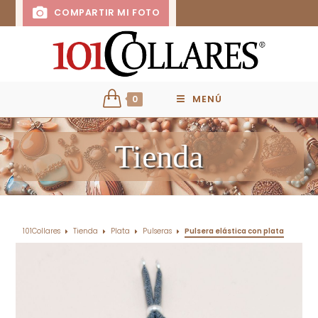
COMPARTIR MI FOTO
0
MENÚ
Tienda
101Collares
Tienda
Plata
Pulseras
Pulsera elástica con plata