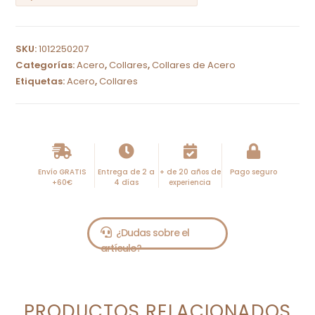
A
l
SKU:
1012250207
t
Categorías:
Acero
,
Collares
,
Collares de Acero
e
Etiquetas:
Acero
,
Collares
r
n
a
t
i
Envío GRATIS
Entrega de 2 a
+ de 20 años de
Pago seguro
+60€
4 días
experiencia
v
e
:
PRODUCTOS RELACIONADOS