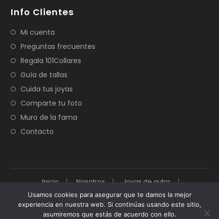
Info Clientes
Mi cuenta
Preguntas frecuentes
Regala 101Collares
Guía de tallas
Cuida tus joyas
Comparte tu foto
Muro de la fama
Contacto
Inicio
Nosotros
Joyas de autor
Cuida tus joyas
Contacto
Tienda
Usamos cookies para asegurar que te damos la mejor
experiencia en nuestra web. Si continúas usando este sitio,
© Copyright 2004 - 2026 - 101Collares® - Todos los derechos
asumiremos que estás de acuerdo con ello.
reservados - Desarrollado por 101Collares