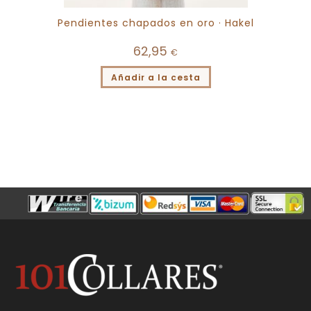
Pendientes chapados en oro · Hakel
62,95
€
Añadir a la cesta