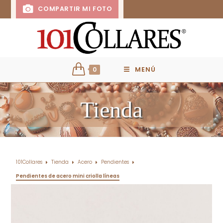
COMPARTIR MI FOTO
0
MENÚ
Tienda
101Collares
Tienda
Acero
Pendientes
Pendientes de acero mini criolla líneas