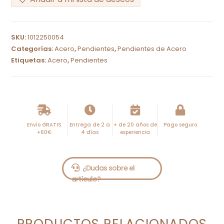
A
l
SKU:
1012250054
t
Categorías:
Acero
,
Pendientes
,
Pendientes de Acero
e
Etiquetas:
Acero
,
Pendientes
r
n
a
t
i
Envío GRATIS
Entrega de 2 a
+ de 20 años de
Pago seguro
+60€
4 días
experiencia
v
e
:
PRODUCTOS RELACIONADOS