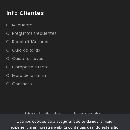
Info Clientes
Mi cuenta
Preguntas frecuentes
Regala 101Collares
Guía de tallas
Cuida tus joyas
Comparte tu foto
Muro de la fama
Contacto
Inicio
Nosotros
Joyas de autor
Cuida tus joyas
Contacto
Tienda
Usamos cookies para asegurar que te damos la mejor
experiencia en nuestra web. Si continúas usando este sitio,