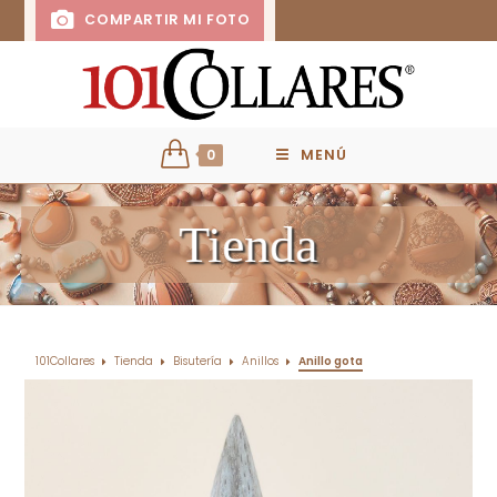
COMPARTIR MI FOTO
0
MENÚ
Tienda
101Collares
Tienda
Bisutería
Anillos
Anillo gota