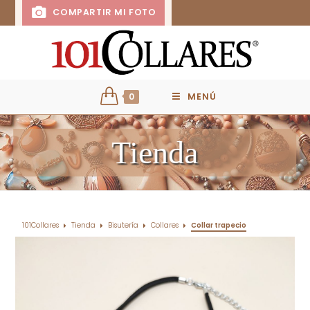
COMPARTIR MI FOTO
0
MENÚ
Tienda
101Collares
Tienda
Bisutería
Collares
Collar trapecio