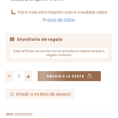
Para más información sobre medidas visita
la
guía de tallas
.
Envoltorio de regalo
Este artículo se envía con el envoltorio especial para
regalo incluido.
-
+
AÑADIR A LA CESTA
Añadir a mi lista de deseos
A
l
SKU:
1012260231
t