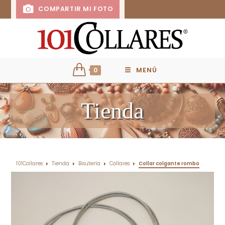
COMPARTIR MI FOTO
0
MENÚ
Tienda
101Collares
Tienda
Bisutería
Collares
Collar colgante rombo