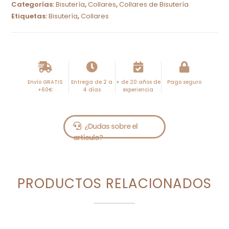
Categorías:
Bisutería
,
Collares
,
Collares de Bisutería
e
Etiquetas:
Bisutería
,
Collares
r
n
a
t
i
Envío GRATIS
Entrega de 2 a
+ de 20 años de
Pago seguro
+60€
4 días
experiencia
v
e
:
PRODUCTOS RELACIONADOS