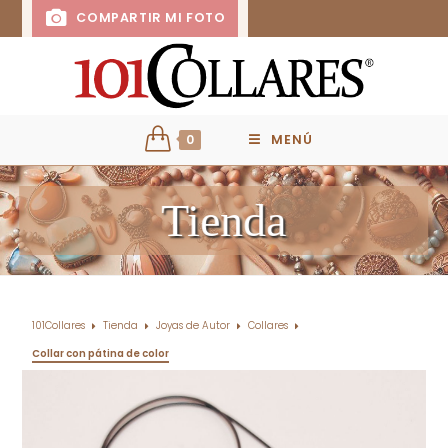
COMPARTIR MI FOTO
0
MENÚ
Tienda
101Collares
Tienda
Joyas de Autor
Collares
Collar con pátina de color