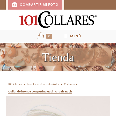
COMPARTIR MI FOTO
0
MENÚ
Tienda
101Collares
Tienda
Joyas de Autor
Collares
Collar de bronce con pátina azul · Angels Hoch