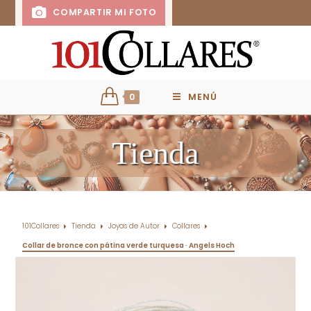
COMPARTIR MI FOTO
0
MENÚ
Tienda
101Collares
Tienda
Joyas de Autor
Collares
Collar de bronce con pátina verde turquesa · Angels Hoch