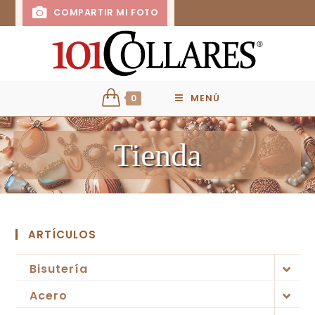
COMPARTIR MI FOTO
0
MENÚ
Tienda
ARTÍCULOS
Bisutería
Acero