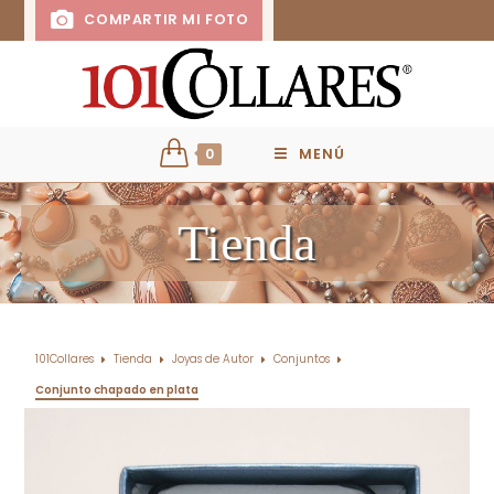
COMPARTIR MI FOTO
0
MENÚ
Tienda
101Collares
Tienda
Joyas de Autor
Conjuntos
Conjunto chapado en plata