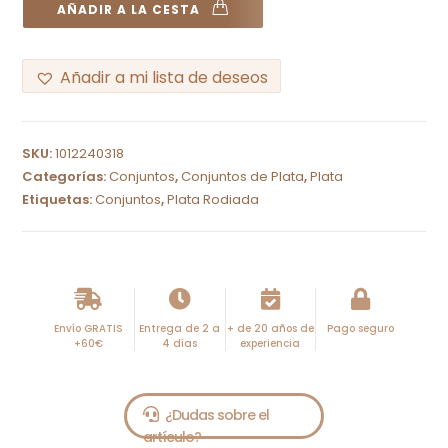
AÑADIR A LA CESTA
Añadir a mi lista de deseos
A
l
SKU:
1012240318
t
Categorías:
Conjuntos
,
Conjuntos de Plata
,
Plata
e
Etiquetas:
Conjuntos
,
Plata Rodiada
r
n
a
t
i
Envío GRATIS
Entrega de 2 a
+ de 20 años de
Pago seguro
+60€
4 días
experiencia
v
e
: