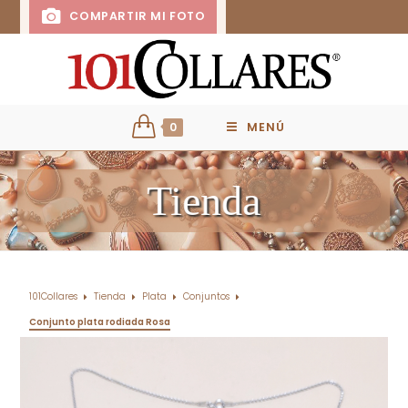
COMPARTIR MI FOTO
0
MENÚ
Tienda
101Collares
Tienda
Plata
Conjuntos
Conjunto plata rodiada Rosa