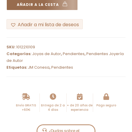
AÑADIR A LA CESTA
Añadir a mi lista de deseos
A
l
SKU:
1012210109
t
Categorías:
Joyas de Autor
,
Pendientes
,
Pendientes Joyería
e
de Autor
r
Etiquetas:
JM Conesa
,
Pendientes
n
a
t
i
Envío GRATIS
Entrega de 2 a
+ de 20 años de
Pago seguro
v
+60€
4 días
experiencia
e
: