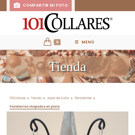
COMPARTIR MI FOTO
0
MENÚ
Tienda
101Collares
Tienda
Joyas de Autor
Pendientes
Pendientes chapados en plata