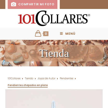
COMPARTIR MI FOTO
0
MENÚ
Tienda
101Collares
Tienda
Joyas de Autor
Pendientes
Pendientes chapados en plata