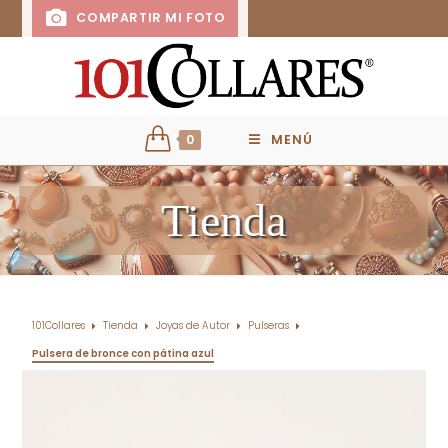
COMPARTIR MI FOTO
0
MENÚ
Tienda
101Collares
Tienda
Joyas de Autor
Pulseras
Pulsera de bronce con pátina azul