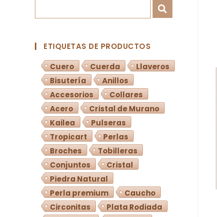
ETIQUETAS DE PRODUCTOS
Cuero
Cuerda
Llaveros
Bisutería
Anillos
Accesorios
Collares
Acero
Cristal de Murano
Kailea
Pulseras
Tropicart
Perlas
Broches
Tobilleras
Conjuntos
Cristal
Piedra Natural
Perla premium
Caucho
Circonitas
Plata Rodiada