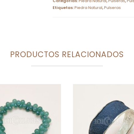
Categorías:
Piedra Natural
,
Pulseras
,
Pul
e
Etiquetas:
Piedra Natural
,
Pulseras
r
n
a
t
i
PRODUCTOS RELACIONADOS
v
e
: