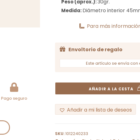
30gr.
Peso (aprox.):
Diámetro interior 45m
Medida:
Para más información
Envoltorio de regalo
Este artículo se envía con 
AÑADIR A LA CESTA
Pago seguro
Añadir a mi lista de deseos
A
l
SKU:
1012240233
t