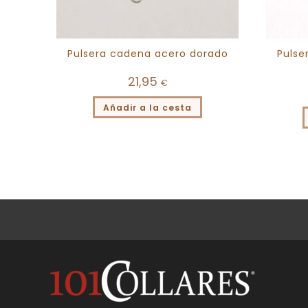
Pulsera cadena acero dorado
Pulse
21,95
€
Añadir a la cesta