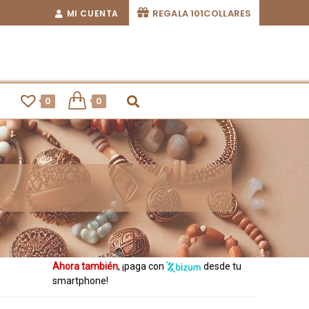
REGALA 101COLLARES
MI CUENTA
0
0
Ahora también
, ¡paga con
desde tu
smartphone!