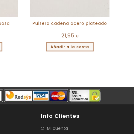
posa
Pulsera cadena acero plateado
21,95
€
Añadir a la cesta
Info Clientes
Mi cuenta